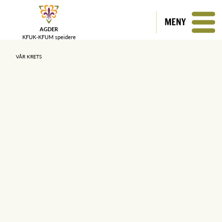
MENY
AGDER
KFUK-KFUM
speidere
VÅR KRETS